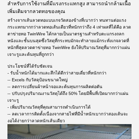
สำหรับการใช้งานที่มีแรงกระแทกสูง สามารถนำกล้ามเนื้อ
เพิ่มเติมจากลวดทอของคุณ
สร้างจากเส้นลวดทอแบบเกจวัดสองข้างที่เบากว่า ทนทานต่อแรง
กระแทกมากกว่าลวดทอเส้นเดียวที่หนักกว่าถึง 4 เท่าผลที่ได้คือ ลวด
ตาข่ายทอ TwinWire ได้กลายเป็นมาตรฐานสำหรับตะแกรงถลก
หนังและชั้นบนสุดซึ่งวัสดุที่กระทบมักจะทำลายแม้กระทั่งเกจลวดที่
หนักที่สุดลวดตาข่ายทอ TwinWire ยังให้ปริมาณวัสดุที่มากกว่าแผ่น
เจาะรูและต้นทุนที่ถูกกว่า
ประโยชน์ที่ได้รับชัดเจน
- รับน้ำหนักได้มากและสึกได้ดีกว่าสายเดี่ยวที่หนักกว่า
-- Excels กับวัสดุป้อนขนาดใหญ่
-- ลดการเปลี่ยนผ้าหน้าจอและต้นทุนการผลิตต่อตัน
-- ปรับปรุงปริมาณงานวัสดุได้ถึง 50% โดยมีพื้นที่เปิดมากกว่าแผ่น
เจาะรู
- เพิ่มปริมาณวัสดุที่คุณสามารถดำเนินการได้
-- ลดเวลาการติดตั้งเนื่องจากสายไฟที่มีน้ำหนักเบากว่าสองเส้นจะ
งอได้ง่ายกว่าลวดหนักเส้นเดียว