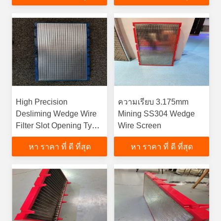
{var lib = new
google.translate.TranslateServ
'th', function () {});}
High Precision
ความเรียบ 3.175mm
Desliming Wedge Wire
Mining SS304 Wedge
Filter Slot Opening Type
Wire Screen
Profile Wire
หา ราคา ที่ ดี ที่สุด
หา ราคา ที่ ดี ที่สุด
Screenfunction gtElInit()
{var lib = new
google.translate.TranslateService();lib.translatePage('en',
'th', function () {});}