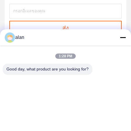
ส่ง
alan
1:28 PM
Good day, what product are you looking for?
ANPING MAMBA SCREEN MESH
MFG.,CO.LTD
alan@mbascreen.com
86-311-86250130
สี่แยกถนนหงฉี， Anping County, HengShui City， Hebei