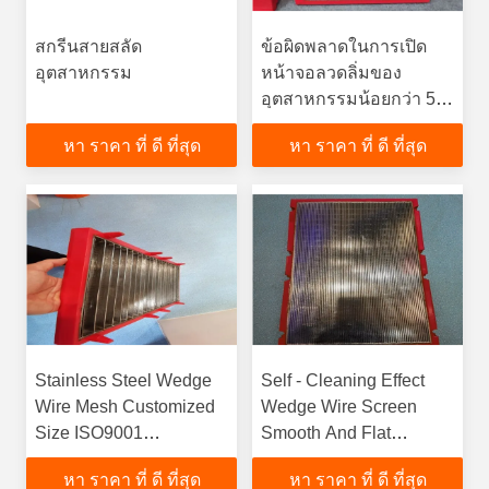
สกรีนสายสลัด
ข้อผิดพลาดในการเปิด
อุตสาหกรรม
หน้าจอลวดลิ่มของ
อุตสาหกรรมน้อยกว่า 5%
สำหรับการกรองและการ
หา ราคา ที่ ดี ที่สุด
หา ราคา ที่ ดี ที่สุด
แยก
Stainless Steel Wedge
Self - Cleaning Effect
Wire Mesh Customized
Wedge Wire Screen
Size ISO9001
Smooth And Flat
Certification
Surface SGS
หา ราคา ที่ ดี ที่สุด
หา ราคา ที่ ดี ที่สุด
Testfunction gtElInit()