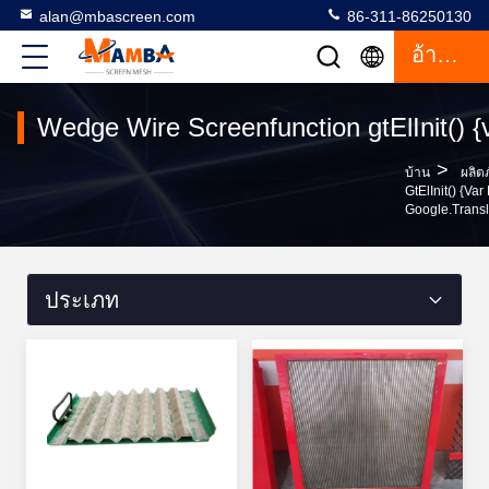
alan@mbascreen.com
86-311-86250130
อ้างอิง
Wedge Wire Screenfunction gtElInit() {va
>
บ้าน
ผลิต
GtElInit() {va
Google.transla
ประเภท