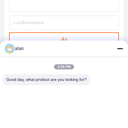
ส่ง
alan
3:56 PM
Good day, what product are you looking for?
ANPING MAMBA SCREEN MESH
MFG.,CO.LTD
alan@mbascreen.com
86-311-86250130