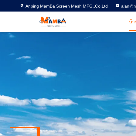
Anping MamBa Screen Mesh MFG.,Co.Ltd
alan@m
บ้า