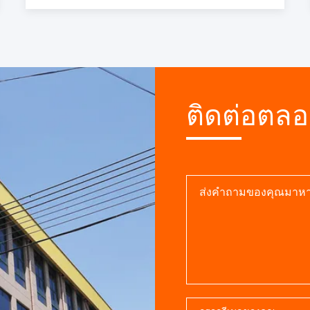
'th', function ()
{});}
ติดต่อตล