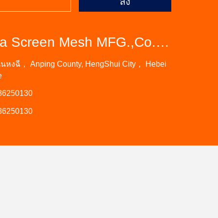
ส่ง
Anping MamBa Screen Mesh MFG.,Co.Ltd
นนหงฉี， Anping County, HengShui City， Hebei
e
86250130
86250130