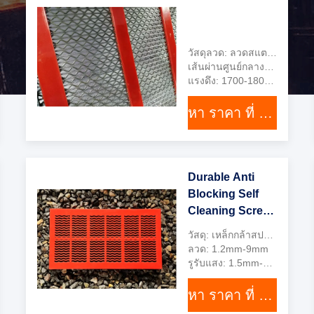
วัสดุลวด: ลวดสแตนเลสหรือลวดเหล็ก 65 ล้าน
เส้นผ่านศูนย์กลางลวด: 0.50-6.00mm
แรงดึง: 1700-1800Mpa
หา ราคา ที่ ดี ที่สุด
Durable Anti
Blocking Self
Cleaning Screen
Mesh 1.2mm-
วัสดุ: เหล็กกล้าสปริงคาร์บอนสูง
9mm Quarry
ลวด: 1.2mm-9mm
Meshfunction
รูรับแสง: 1.5mm-45mm
gtElInit() {var lib
หา ราคา ที่ ดี ที่สุด
= new
google.translate.Transla