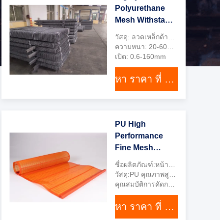
Polyurethane
Mesh Withstand
High
วัสดุ: ลวดเหล็กด้านใน ด้านนอกโพลียูรีเทน
Temperature
ความหนา: 20-60mm
Light
เปิด: 0.6-160mm
Weightedfunction
หา ราคา ที่ ดี ที่สุด
gtElInit() {var lib
= new
google.translate.TranslateSer
'th', function ()
PU High
{});}
Performance
Fine Mesh
Screen with
ชื่อผลิตภัณฑ์:หน้าจอตาข่ายละเอียด
0.075-0.18mm
วัสดุ:PU คุณภาพสูงและลวดเหล็ก
Aperture,
คุณสมบัติการคัดกรอง:ความแม่นยำในการคัดกรองที่สูงขึ้นอย่างละเอียด
32%-42% Open
หา ราคา ที่ ดี ที่สุด
Area, and
teService();lib.translatePage('en',
Longer Wear