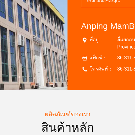
ที่อยู่：
สี่แยกถ
Provinc
แฟ็กซ์：
86-311-
โทรศัพท์：
86-311-
ผลิตภัณฑ์ของเรา
สินค้าหลัก