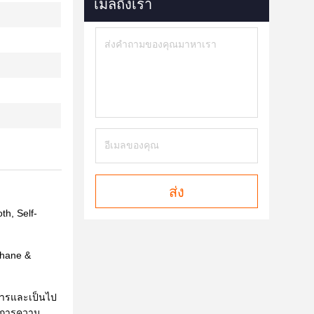
เมลถึงเรา
ส่ง
h, Self-
thane &
การและเป็นไป
ดการความ