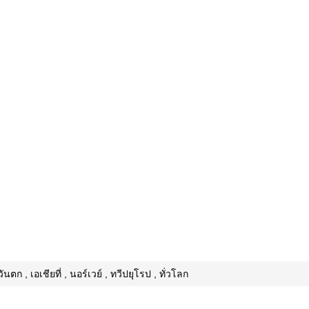
นตก , เอเชียที่ , นอร์เวย์ , ทวีปยุโรป , ทั่วโลก