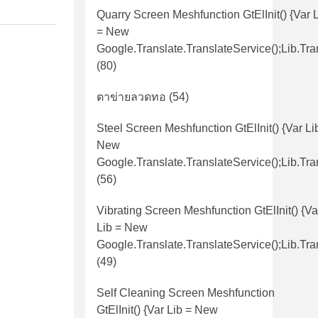
Quarry Screen Meshfunction GtElInit() {var 
= New
Google.translate.TranslateService();lib.tra
(80)
ตาข่ายลวดทอ
(54)
Steel Screen Meshfunction GtElInit() {var Li
New
Google.translate.TranslateService();lib.tra
(56)
Vibrating Screen Meshfunction GtElInit() {va
Lib = New
Google.translate.TranslateService();lib.tra
(49)
Self Cleaning Screen Meshfunction
GtElInit() {var Lib = New