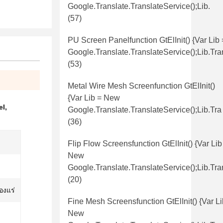
Google.translate.TranslateService();lib.
(57)
PU Screen Panelfunction GtElInit() {var Lib
Google.translate.TranslateService();lib.tr
(53)
Metal Wire Mesh Screenfunction GtElInit()
{var Lib = New
el
,
Google.translate.TranslateService();lib.tra
(36)
Flip Flow Screensfunction GtElInit() {var Lib
New
Google.translate.TranslateService();lib.tra
(20)
องแร่
Fine Mesh Screensfunction GtElInit() {var Li
New