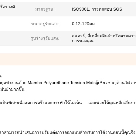
ือรางตั
มาตรฐาน:
ISO9001, การทดสอบ SGS
ขนาดรูรับแสง:
0.12-120มม
สแควร์, สี่เหลี่ยมผืนผ้าหรือตามคว
รูปร่างรูรับแสง:
การของคุณ
น
ดทำงานด้วย Mamba Polyurethane Tension Matsผู้เชี่ยวชาญด้านวิศวก
แม่นยำมากขึ้น
เป็นพิเศษเพื่อลดการตรึงและการทำให้ไม่เห็น และช่วยให้คุณหลีกเลี่ยง
ห้เราสามารถนำเสนอการปรับแต่งการออกแบบสำหรับการใช้งานตอนนี้คุณจึงมั