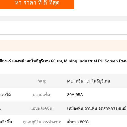
หา ราคา ที่ ดี ที่สุด
องแร่ แผงหน้าจอโพลียูรีเทน 60 มม
,
Mining Industrial PU Screen Pan
วัสดุ:
MDI หรือ TDI โพลียูรีเทน
แต่งได้
ความแข็ง:
80A-95A
ม
แอปพลิเคชัน:
เหมืองหิน ถ่านหิน อุตสาหกรรมเหมื
ิ่งขึ้น
อุณหภูมิในการทำงาน:
ต่ำกว่า 80ºC