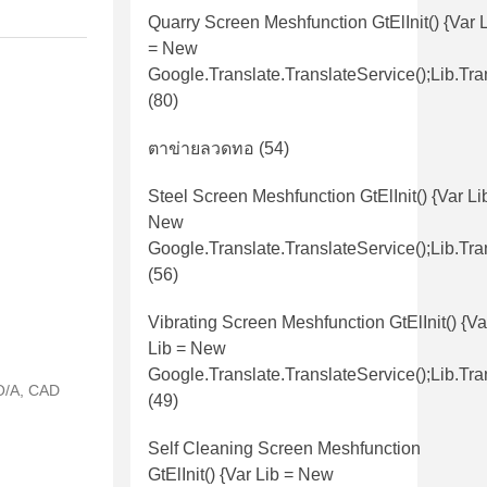
Quarry Screen Meshfunction GtElInit() {var 
= New
Google.translate.TranslateService();lib.tra
(80)
ตาข่ายลวดทอ
(54)
Steel Screen Meshfunction GtElInit() {var Li
New
Google.translate.TranslateService();lib.tra
(56)
Vibrating Screen Meshfunction GtElInit() {va
Lib = New
Google.translate.TranslateService();lib.tra
 O/A, CAD
(49)
Self Cleaning Screen Meshfunction
GtElInit() {var Lib = New