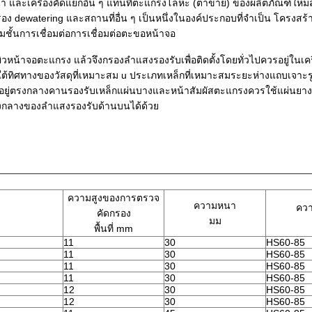
 และเครื่องคัดแยกอื่น ๆ แทนที่ตะแกรงโลหะ (ตาข่าย) ของผลิตภัณฑ์ใหม่
รอง dewatering และสถานที่อื่น ๆ เป็นหนึ่งในองค์ประกอบที่จำเป็น โครงสร
วมชั้นการเชื่อมต่อการเชื่อมต่อตะขอหน้าจอ
ิวหน้าจอตะแกรง แล้วจึงกรองลำแสงรองรับเพื่อติดตั้งโดยทั่วไปควรอยู่ในเคร
้ทิศทางของวัสดุที่เหมาะสม u ประเภทเหล็กที่เหมาะสมระยะห่างแถบเจาะรู
ั้งอยู่ตรงกลางคานรองรับเหล็กแผ่นบางและหน้าสัมผัสตะแกรงควรใช้แผ่นยา
งตรงกลางของลำแสงรองรับด้านบนได้ด้วย
ความสูงของการตรวจ
ความหนา
ควา
คัดกรอง
มม
พื้นที่ mm
11
30
HS60-85
11
30
HS60-85
11
30
HS60-85
11
30
HS60-85
12
30
HS60-85
12
30
HS60-85