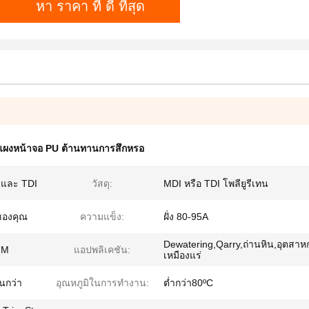
หา ราคา ที่ ดี ที่สุด
แผงหน้าจอ PU ต้านทานการสึกหรอ
I และ TDI
วัสดุ:
MDI หรือ TDI โพลียูรีเทน
ของคุณ
ความแข็ง:
ฝั่ง 80-95A
Dewatering,Qarry,ถ่านหิน,อุตสา
MM
แอปพลิเคชัน:
เหมืองแร่
นกว่า
อุณหภูมิในการทำงาน:
ต่ำกว่า80ºC