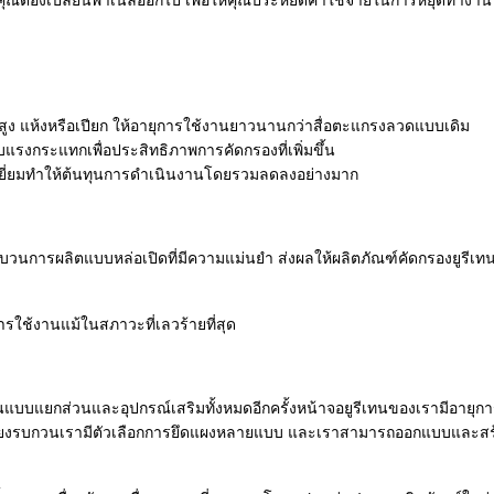
งคุณต้องเปลี่ยนพาเนลออกไป เพื่อให้คุณประหยัดค่าใช้จ่ายในการหยุดทำงานที่
สูง แห้งหรือเปียก ให้อายุการใช้งานยาวนานกว่าสื่อตะแกรงลวดแบบเดิม
ับแรงกระแทกเพื่อประสิทธิภาพการคัดกรองที่เพิ่มขึ้น
ดเยี่ยมทำให้ต้นทุนการดำเนินงานโดยรวมลดลงอย่างมาก
นการผลิตแบบหล่อเปิดที่มีความแม่นยำ ส่งผลให้ผลิตภัณฑ์คัดกรองยูรีเท
ารใช้งานแม้ในสภาวะที่เลวร้ายที่สุด
แบบแยกส่วนและอุปกรณ์เสริมทั้งหมดอีกครั้งหน้าจอยูรีเทนของเรามีอายุก
เสียงรบกวนเรามีตัวเลือกการยึดแผงหลายแบบ และเราสามารถออกแบบและสร้