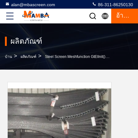
alan@mbascreen.com
86-311-86250130
อ้างอิง
ผลิตภัณฑ์
>
>
บ้าน
ผลิตภัณฑ์
Steel Screen Meshfunction GtElInit() {var Lib = New Google.translate.TranslateService();lib.translat