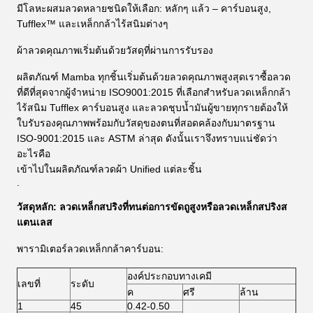
มีโลหะผสมลวดหลายชนิดให้เลือก: หลักๆ แล้ว – คาร์บอนสูง,
Tufflex™ และเหล็กกล้าไร้สนิมต่างๆ
ผ้าลวดคุณภาพเริ่มต้นด้วยวัสดุที่ผ่านการรับรอง
ผลิตภัณฑ์ Mamba ทุกชิ้นเริ่มต้นด้วยลวดคุณภาพสูงสุดเราซื้อลวด
ที่ดีที่สุดจากผู้จำหน่าย ISO9001:2015 ที่เลือกสำหรับลวดเหล็กกล้า
ไร้สนิม Tufflex คาร์บอนสูง และลวดชุบน้ำมันผู้ขายทุกรายต้องให้
ใบรับรองคุณภาพพร้อมกับวัสดุของตนที่สอดคล้องกับมาตรฐาน
ISO-9001:2015 และ ASTM ล่าสุด ดังนั้นเราจึงทราบแน่ชัดว่า
อะไรคือ
เข้าไปในผลิตภัณฑ์ลวดผ้า Unified แต่ละชิ้น
.
วัสดุหลัก: ลวดเหล็กสปริงที่ทนต่อการขัดถูสูงหรือลวดเหล็กสปริงส
แตนเลส
พารามิเตอร์ลวดเหล็กกล้าคาร์บอน:
องค์ประกอบทางเคมี
เลขที่
ระดับ
ค
ศรี
ล้าน
1
45
0.42-0.50