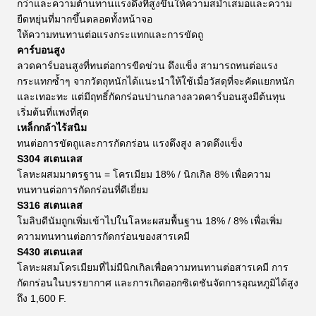
กว่าและความต้านทานแรงดึงที่สูงขึ้นให้ความสม่ำเสมอและความ
ยืดหยุ่นที่มากขึ้นตลอดทั้งหน้าจอ
ให้ความทนทานต่อแรงกระแทกและการขัดถู
คาร์บอนสูง
ลวดคาร์บอนสูงที่ทนต่อการขีดข่วน ดึงแข็ง สามารถทนต่อแรง
กระแทกซ้ำๆ จากวัตถุหนักได้แนะนำให้ใช้เมื่อวัสดุที่จะคัดแยกหนัก
และเทอะทะ แต่มีฤทธิ์กัดกร่อนปานกลางลวดคาร์บอนสูงมีต้นทุน
เริ่มต้นที่แพงที่สุด
เหล็กกล้าไร้สนิม
ทนต่อการขัดถูและการกัดกร่อน แรงดึงสูง ลวดดึงแข็ง
S304 สเตนเลส
โลหะผสมมาตรฐาน = โครเมียม 18% / นิกเกิล 8% เพื่อความ
ทนทานต่อการกัดกร่อนที่ดีเยี่ยม
S316 สเตนเลส
โมลิบดีนัมถูกเพิ่มเข้าไปในโลหะผสมพื้นฐาน 18% / 8% เพื่อเพิ่ม
ความทนทานต่อการกัดกร่อนของสารเคมี
S430 สเตนเลส
โลหะผสมโครเมียมที่ไม่มีนิกเกิลเพื่อความทนทานต่อสารเคมี การ
กัดกร่อนในบรรยากาศ และการเกิดออกซิเดชันจัดการอุณหภูมิได้สูง
ถึง 1,600 F.