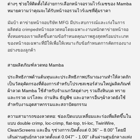
ต่างๆ ช่วยให้ติดตั้งได้ง่ายการเลือกหน้าจอรวมไวร์เมชของ Mamba
หมายความว่าคุณจะได้รับหน้าจอรวมไวร์เมชที่คุ้มราคา
มัมบ้า
ตาข่ายหน้าจอ
บริษัท MFG มีประสบการณ์และเก่งในการ
ผลิต
ต่อ crimped
หน้าจอลวดทอโดยเฉพาะงานหนักตาข่ายหน้าจอ
ทั้งหมดของเราผลิตขึ้นตามข้อกำหนดคุณภาพสูงสุดพร้อมประเภท
ของหน้าจอเฉพาะที่มีให้เพื่อให้เหมาะกับข้อกำหนดการคัดกรองบาง
อย่างของลูกค้า
สายผลิตภัณฑ์ลวดทอ Mamba
ประสิทธิภาพด้านต้นทุนและประสิทธิภาพปริมาณงานทำให้ลวดถัก
เป็นวัสดุคัดกรองที่ต้องการสำหรับโปรเซสเซอร์ส่วนใหญ่ผลิตภัณฑ์
ผ้าลวด Mamba ใช้สำหรับจำแนกวัสดุต่างๆ รวมถึงหินบด ทราย
และกรวด แร่โลหะ ถ่านหิน ธัญพืช และอาหารอื่นๆผ้าลวดยังใช้
สำหรับงานอุตสาหกรรมและสถาปัตยกรรม
ความสามารถของลวดทอ: ช่องเปิดแบบเหลี่ยมและร่องที่ผลิตขึ้นใน
แบบ double crimp, loc-crimp, flat-top, tri-loc, TwinWire,
CleanScreens และอื่น ๆช่วงการเปิดตั้งแต่ 0.36” – 8.00” โดยมี
เส้นผ่านศูนย์กลางลวดตั้งแต่ 0.047” - 1.00” เส้นผ่านศูนย์กลางแท่ง