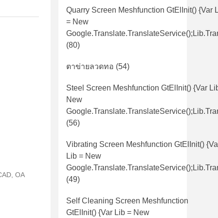
Quarry Screen Meshfunction GtElInit() {var 
= New
Google.translate.TranslateService();lib.tra
(80)
ตาข่ายลวดทอ
(54)
Steel Screen Meshfunction GtElInit() {var Li
New
Google.translate.TranslateService();lib.tra
(56)
Vibrating Screen Meshfunction GtElInit() {va
Lib = New
Google.translate.TranslateService();lib.tra
 CAD, OA
(49)
Self Cleaning Screen Meshfunction
GtElInit() {var Lib = New