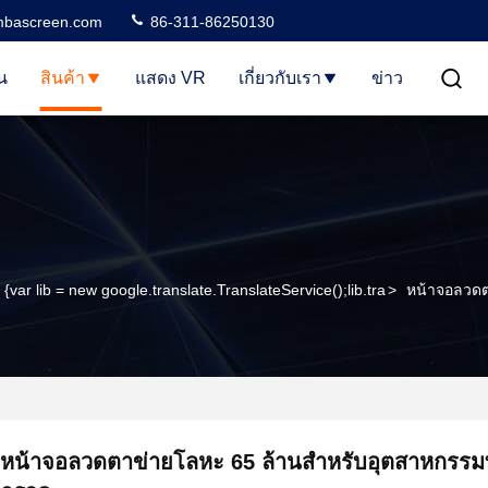
bascreen.com
86-311-86250130
น
สินค้า
แสดง VR
เกี่ยวกับเรา
ข่าว
{var lib = new google.translate.TranslateService();lib.tra
>
หน้าจอลวด
หน้าจอลวดตาข่ายโลหะ 65 ล้านสำหรับอุตสาหกรร