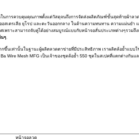
นการควบคุมคุณภาพตั้งแต่วัสดุจนถึงการจัดส่งผลิตภัณฑ์ขั้นสุดท้ายผ้าล
นือ ออสเตรเลีย ยุโรป และตะวันออกกลาง ในด้านความทนทาน ความแม่นยำ 
พราะสามารถจับคู่ได้อย่างสมบูรณ์แบบกับหน้าจอสั่นประเภทต่างๆรวมถึง
ื่นๆ
.
มากขึ้นเท่านั้นในฐานะผู้ผลิตลวดตาข่ายที่มีประสิทธิภาพ เราผลิตล้อย้ำแบบใช้
m Ba Wire Mesh MFG เป็นเจ้าของชุดล้อย้ำ 550 ชุดในสเปคที่แตกต่างกันแ
หน้าจอลวด