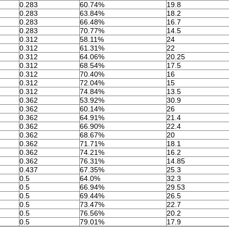
0.283
60.74%
19.8
0.283
63.84%
18.2
0.283
66.48%
16.7
0.283
70.77%
14.5
0.312
58.11%
24
0.312
61.31%
22
0.312
64.06%
20.25
0.312
68.54%
17.5
0.312
70.40%
16
0.312
72.04%
15
0.312
74.84%
13.5
0.362
53.92%
30.9
0.362
60.14%
26
0.362
64.91%
21.4
0.362
66.90%
22.4
0.362
68.67%
20
0.362
71.71%
18.1
0.362
74.21%
16.2
0.362
76.31%
14.85
0.437
67.35%
25.3
0.5
64.0%
32.3
0.5
66.94%
29.53
0.5
69.44%
26.5
0.5
73.47%
22.7
0.5
76.56%
20.2
0.5
79.01%
17.9