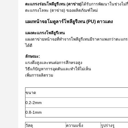
ตะแกรงร่อนโพลียูรีเทน (ตาข่าย)
ได้รับการพัฒนาในช่วงไม่กี
ตะแกรงโลหะ (ตาข่าย) ของผลิตภัณฑ์ใหม่
แผงหน้าจอโมดูลาร์โพลียูรีเทน (PU) ดาวแดง
แผงตะแกรงโพลียูรีเทน
แผงตาข่ายหน้าจอที่ทำจากโพลียูรีเทนมีราคาแพงกว่าตะแกรง
ได้ดี
ลักษณะ:
แรงตึงสูงและทนต่อการสึกหรอสูง
วิธีแก้ปัญหาการอุดตันและทำให้ไม่เห็น
เพิ่มการผลิตรวม
ขนาด
0.2-2mm
0.8-1mm
วัสดุ
ความแข็ง
รูปร่างรู