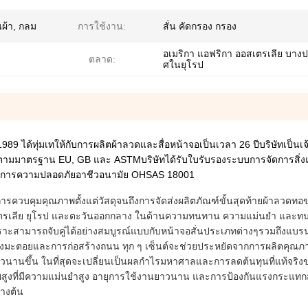
ืนผ้า, กลม
การใช้งาน:
สั่น คัดกรอง กรอง
อเมริกา แอฟริกา ออสเตรเลีย บาง
ตลาด:
ศในยุโรป
ปี 1989 ได้ทุ่มเทให้กับการผลิตผ้าลวดและสื่อหน้าจอเป็นเวลา 26 ปีบริษัทเป็นเ
็นไปตามมาตรฐาน EU, GB และ ASTMบริษัทได้รับใบรับรองระบบการจัดการสิ่
ดการความปลอดภัยอาชีวอนามัย OHSAS 18001
รควบคุมคุณภาพตั้งแต่วัสดุจนถึงการจัดส่งผลิตภัณฑ์ขั้นสุดท้ายผ้าลวดทอข
สเตรเลีย ยุโรป และตะวันออกกลาง ในด้านความทนทาน ความแม่นยำ และท
าะสามารถจับคู่ได้อย่างสมบูรณ์แบบกับหน้าจอสั่นประเภทต่างๆรวมถึงแบรน
งมะตอยและการก่อสร้างถนน ทุก ๆ เซ็นต์จะช่วยประหยัดจากการผลิตคุณภา
่ยาวนานขึ้น ในที่สุดจะเปลี่ยนเป็นผลกำไรมหาศาลและการลดต้นทุนที่แท้จริง
พสูงที่มีความแม่นยำสูง อายุการใช้งานยาวนาน และการป้องกันแรงกระแทกส
างต้น