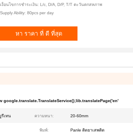
เงื่อนไขการชำระเงิน: L/c, D/A, D/P, T/T ตะวันตกสหภาพ
Supply Ability: 80pcs per day
หา ราคา ที่ ดี ที่สุด
w google.translate.TranslateService();lib.translatePage('en'
ูรีเทน
ความหนา:
20-60mm
พิมพ์:
Panle ติดยาเสพติด