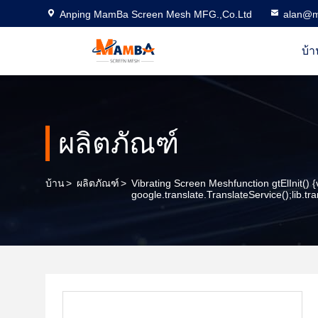
Anping MamBa Screen Mesh MFG.,Co.Ltd
alan@m
บ้า
ผลิตภัณฑ์
บ้าน
>
ผลิตภัณฑ์
>
Vibrating Screen Meshfunction gtElInit() {
google.translate.TranslateService();lib.tra