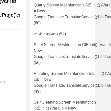
var lib
Quarry Screen Meshfunction GtElInit() {var 
= New
ePage('en',
Google.translate.TranslateService();lib.tra
(80)
ตาข่ายลวดทอ
(54)
Steel Screen Meshfunction GtElInit() {var Li
New
Google.translate.TranslateService();lib.tra
(56)
Vibrating Screen Meshfunction GtElInit() {va
Lib = New
t is
Google.translate.TranslateService();lib.tra
(49)
Self Cleaning Screen Meshfunction
GtElInit() {var Lib = New