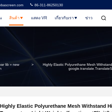
bascreen.com
86-311-86250130
น
สินค้า
แสดง VR
เกี่ยวกับเรา
ข่าว
var lib = new
>
Highly Elastic Polyurethane Mesh Withstand 
n
google.translate.TranslateSer
Highly Elastic Polyurethane Mesh Withstand H