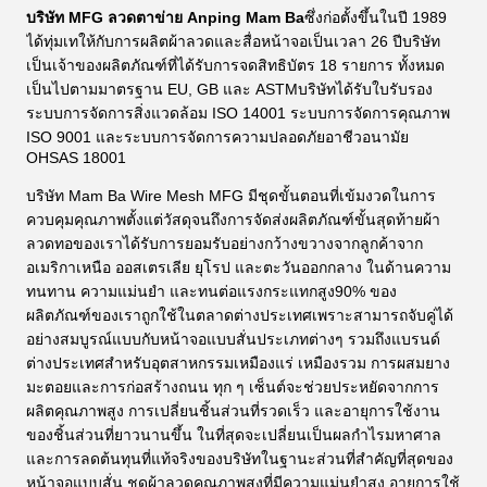
บริษัท MFG ลวดตาข่าย Anping Mam Ba
ซึ่งก่อตั้งขึ้นในปี 1989
ได้ทุ่มเทให้กับการผลิตผ้าลวดและสื่อหน้าจอเป็นเวลา 26 ปีบริษัท
เป็นเจ้าของผลิตภัณฑ์ที่ได้รับการจดสิทธิบัตร 18 รายการ ทั้งหมด
เป็นไปตามมาตรฐาน EU, GB และ ASTMบริษัทได้รับใบรับรอง
ระบบการจัดการสิ่งแวดล้อม ISO 14001 ระบบการจัดการคุณภาพ
ISO 9001 และระบบการจัดการความปลอดภัยอาชีวอนามัย
OHSAS 18001
บริษัท Mam Ba Wire Mesh MFG มีชุดขั้นตอนที่เข้มงวดในการ
ควบคุมคุณภาพตั้งแต่วัสดุจนถึงการจัดส่งผลิตภัณฑ์ขั้นสุดท้ายผ้า
ลวดทอของเราได้รับการยอมรับอย่างกว้างขวางจากลูกค้าจาก
อเมริกาเหนือ ออสเตรเลีย ยุโรป และตะวันออกกลาง ในด้านความ
ทนทาน ความแม่นยำ และทนต่อแรงกระแทกสูง90% ของ
ผลิตภัณฑ์ของเราถูกใช้ในตลาดต่างประเทศเพราะสามารถจับคู่ได้
อย่างสมบูรณ์แบบกับหน้าจอแบบสั่นประเภทต่างๆ รวมถึงแบรนด์
ต่างประเทศสำหรับอุตสาหกรรมเหมืองแร่ เหมืองรวม การผสมยาง
มะตอยและการก่อสร้างถนน ทุก ๆ เซ็นต์จะช่วยประหยัดจากการ
ผลิตคุณภาพสูง การเปลี่ยนชิ้นส่วนที่รวดเร็ว และอายุการใช้งาน
ของชิ้นส่วนที่ยาวนานขึ้น ในที่สุดจะเปลี่ยนเป็นผลกำไรมหาศาล
และการลดต้นทุนที่แท้จริงของบริษัทในฐานะส่วนที่สำคัญที่สุดของ
หน้าจอแบบสั่น ชุดผ้าลวดคุณภาพสูงที่มีความแม่นยำสูง อายุการใช้