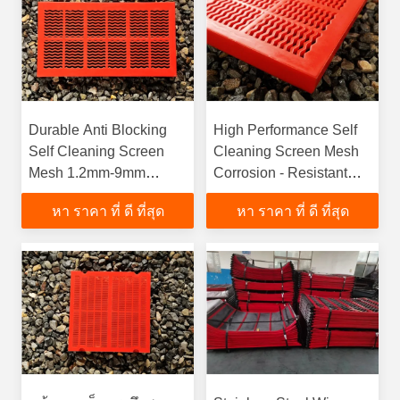
Durable Anti Blocking
High Performance Self
Self Cleaning Screen
Cleaning Screen Mesh
Mesh 1.2mm-9mm
Corrosion - Resistant
Quarry Meshfunction
ISO Approvedfunction
หา ราคา ที่ ดี ที่สุด
หา ราคา ที่ ดี ที่สุด
gtElInit() {var lib = new
gtElInit() {var lib = new
google.translate.TranslateService();lib.translatePage('en',
google.translate.TranslateServ
'th', function () {});}
'th', function () {});}