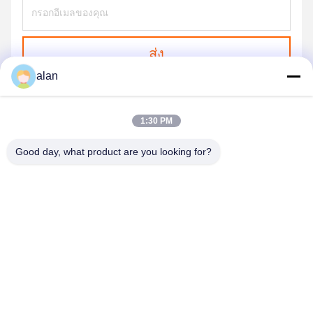
ส่ง
alan
1:30 PM
Good day, what product are you looking for?
ANPING MAMBA SCREEN MESH
MFG.,CO.LTD
alan@mbascreen.com
86-311-86250130
สี่แยกถนนหงฉี， Anping County, HengShui City， Hebei
Province