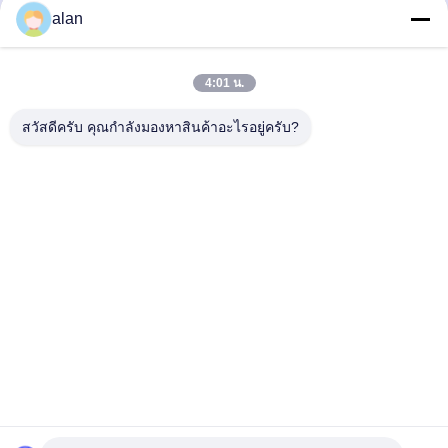
alan
ส่ง
4:01 น.
สวัสดีครับ คุณกำลังมองหาสินค้าอะไรอยู่ครับ?
บริษัท อันปิง แมมบา สกรีน เมช เอฟจี จำกัด
alan@mbascreen.com
86-311-86250130
สี่แยกถนนหงฉี， เทศมณฑลอันผิง เมืองเหิงสุ่ย， มณฑลเหอเป่ย
จีนคุณภาพดี Quarry Screen Meshfunction gtElInit() {var lib = new